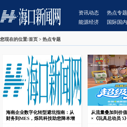
资讯动态
热点专
能源经济
国际国
您现在的位置:
首页
> 热点专题
海南企业数字化转型避坑指南：从
从流量叠加到价值
财务到MES，烁民科技助您降本增
×《玩具总动员 5