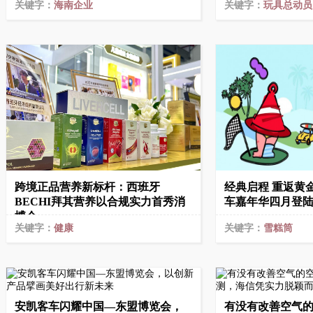
关键字：
海南企业
关键字：
玩具总动员 
跨境正品营养新标杆：西班牙
经典启程 重返黄金时
BECHI拜其营养以合规实力首秀消
车嘉年华四月登
博会
关键字：
健康
关键字：
雪糕筒
安凯客车闪耀中国—东盟博览会，
有没有改善空气